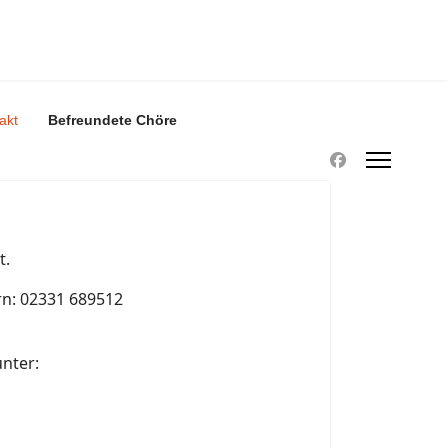
akt
Befreundete Chöre
t.
rn: 02331 689512
unter: